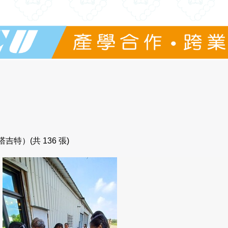
吉特）(共 136 張)