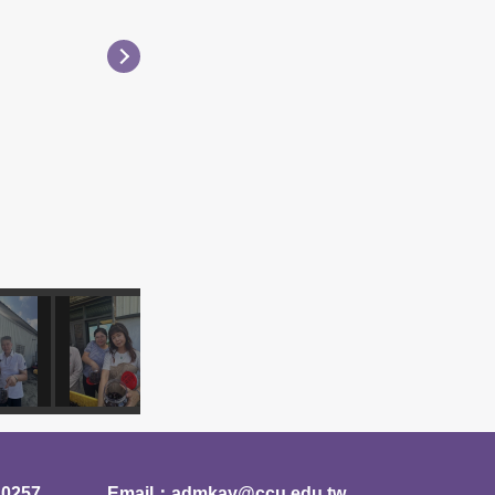
0257
Email：admkay@ccu.edu.tw