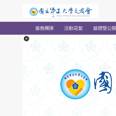
跳
到
主
要
服務團隊
活動花絮
媒體暨公
內
容
區