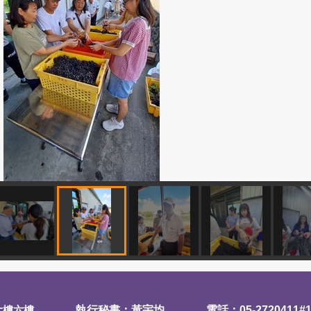
大樓六樓
執行秘書：黃宇均
電話：05-2720411#1