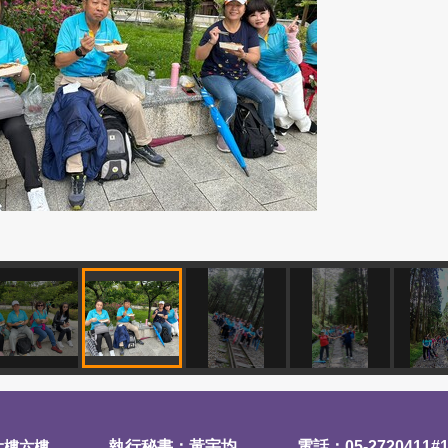
大樓六樓
執行秘書：黃宇均
電話：05-2720411#1