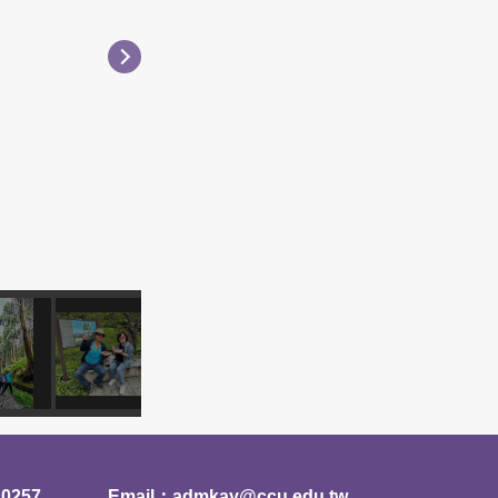
0257
Email：admkay@ccu.edu.tw