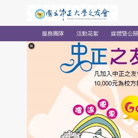
跳
到
主
要
服務團隊
活動花絮
媒體暨公
內
容
區