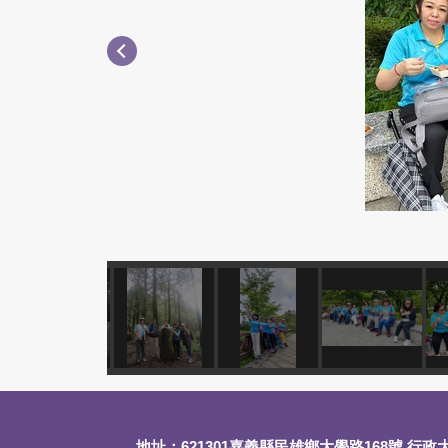
地址：621301嘉義縣民雄鄉大學路168號 行政