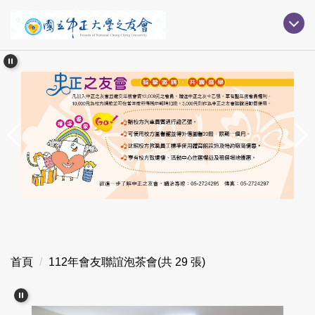
跳
到
主
要
內
容
區
首頁
112年會友聯誼泡茶會(共 29 張)