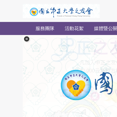
跳
到
主
要
服務團隊
活動花絮
媒體暨公
內
容
區