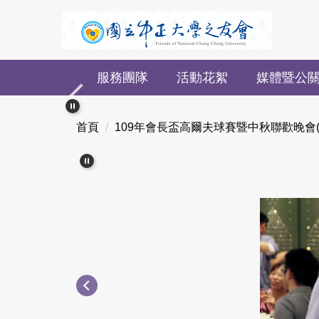
跳
到
主
要
服務團隊
活動花絮
媒體暨公
內
容
區
首頁
109年會長盃高爾夫球賽暨中秋聯歡晚會(共 