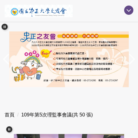
跳
到
主
要
內
容
區
首頁
109年第5次理監事會議(共 50 張)