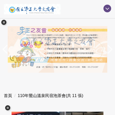
跳
到
主
要
內
容
區
首頁
110年鶯山溫泉民宿泡茶會(共 11 張)