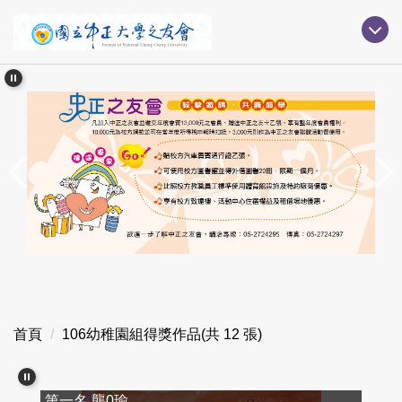
跳
到
主
要
內
容
區
首頁
106幼稚園組得獎作品(共 12 張)
第一名 龔0瑜
第二名