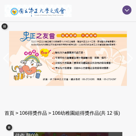
跳
到
主
要
內
容
區
首頁
>
106得獎作品
>
106幼稚園組得獎作品(共 12 張)
佳作 龔0諭
第一名