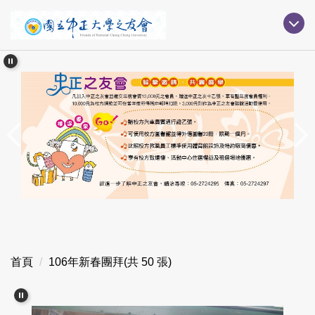
跳
到
主
要
內
容
區
首頁
106年新春團拜(共 50 張)